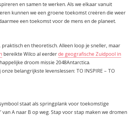
nspireren en samen te werken. Als we elkaar vanuit
pireren kunnen we een groene toekomst creëren die weer
n daarmee een toekomst voor de mens en de planeet.
praktisch en theoretisch. Alleen loop je sneller, maar
n
bereikte Wilco al eerder
de geografische Zuidpool in
appelijke droom missie 2048Antarctica.
ij onze belangrijkste levenslessen: TO INSPIRE – TO
at symbool staat als springplank voor toekomstige
p’ van A naar B op weg. Stap voor stap maken we dromen