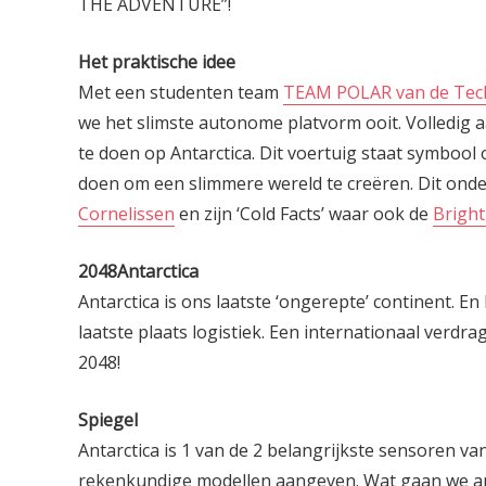
THE ADVENTURE”!
Het praktische idee
Met een studenten team
TEAM POLAR van de Tech
we het slimste autonome platvorm ooit. V
olledig
te doen op Antarctica. Dit voertuig staat symbo
doen om een slimmere wereld te creëren. Dit onder
Cornelissen
en zijn ‘Cold Facts’ waar ook de
Brigh
2048Antarctica
Antarctica is ons laatste ‘ongerepte’ continent. En
laatste plaats logistiek. Een internationaal verdra
2048!
Spiegel
Antarctica is 1 van de 2 belangrijkste sensoren va
rekenkundige modellen aangeven. Wat gaan we a