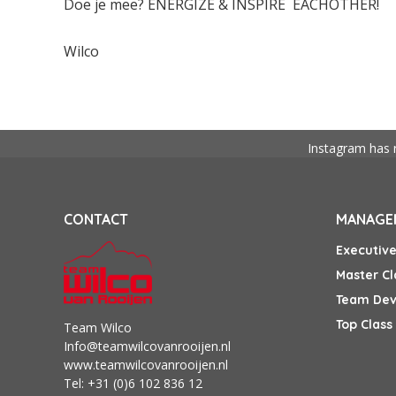
Doe je mee? ENERGIZE & INSPIRE EACHOTHER!
Wilco
Instagram has 
CONTACT
MANAGEM
Executiv
Master C
Team De
Top Clas
Team Wilco
Info@teamwilcovanrooijen.nl
www.teamwilcovanrooijen.nl
Tel: +31 (0)6 102 836 12