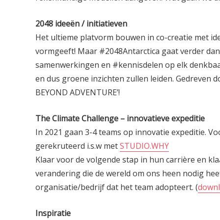
2048 ideeën / initiatieven
Het ultieme platvorm bouwen in co-creatie met idee
vormgeeft! Maar #2048Antarctica gaat verder dan
samenwerkingen en #kennisdelen op elk denkbaar 
en dus groene inzichten zullen leiden. Gedreven
BEYOND ADVENTURE’!
The Climate Challenge – innovatieve expeditie
In 2021 gaan 3-4 teams op innovatie expeditie. V
gerekruteerd i.s.w met
STUDIO.WHY
Klaar voor de volgende stap in hun carrière en kl
verandering die de wereld om ons heen nodig hee
organisatie/bedrijf dat het team adopteert. (
downl
Inspiratie