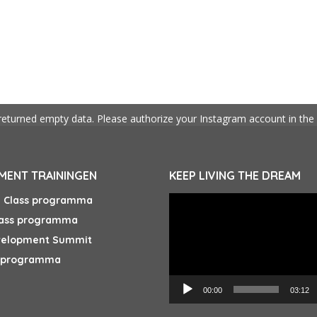
returned empty data. Please authorize your Instagram account in the
ENT TRAININGEN
KEEP LIVING THE DREAM
Videospeler
e Class programma
lass programma
velopment Summit
s programma
00:00
03:12