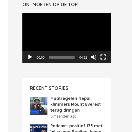
ONTMOETEN OP DE TOP.
Videospeler
00:00
04:12
RECENT STORIES
Maatregelen Nepal:
klimmers Mount Everest
terug dringen
6 maanden ago
Podcast: positief 133 met
Wilco van Rooijen: leven