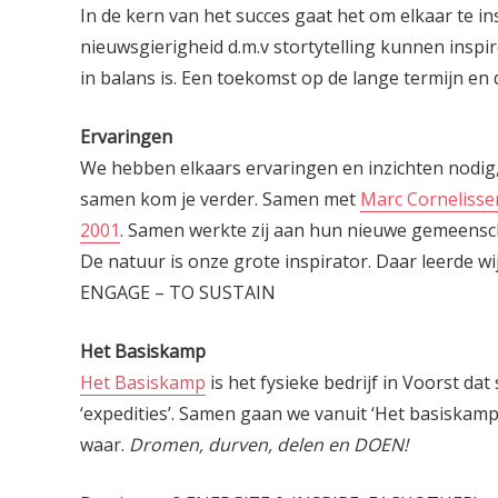
In de kern van het succes gaat het om elkaar te i
nieuwsgierigheid d.m.v stortytelling kunnen ins
in balans is. Een toekomst op de lange termijn e
Ervaringen
We hebben elkaars ervaringen en inzichten nodig, 
samen kom je verder.
Samen met
Marc Cornelisse
2001
. Samen werkte zij aan hun nieuwe gemeensch
De natuur is onze grote inspirator. Daar leerde w
ENGAGE – TO SUSTAIN
Het Basiskamp
Het Basiskamp
is het fysieke bedrijf in Voorst d
‘expedities’. Samen gaan we vanuit ‘Het basiskam
waar.
Dromen, durven, delen en DOEN!