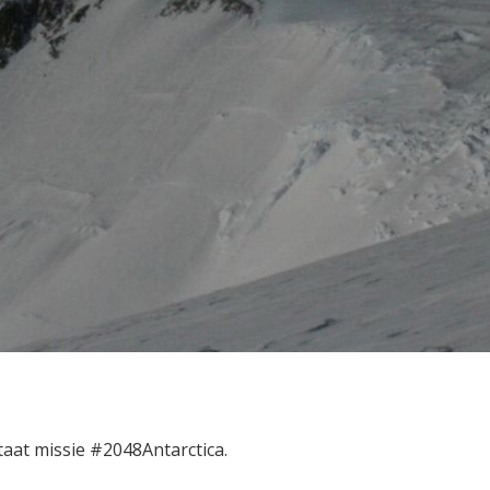
taat missie #2048Antarctica.