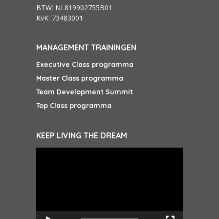
BTW: NL819902755B01
KvK: 73483001
MANAGEMENT TRAININGEN
Executive Class programma
Master Class programma
Team Development Summit
Top Class programma
KEEP LIVING THE DREAM
Videospeler