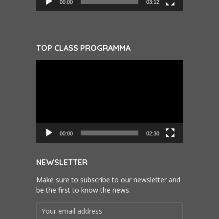
00:00
03:12
TOP CLASS PROGRAMMA
Videospeler
00:00
02:30
NEWSLETTER
Make sure to subscribe to our newsletter and
be the first to know the news.