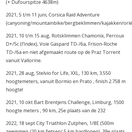
(+ Dufourspitze 4638m)
2021, 5 t/m 11 juni, Corsica Raid Adventure
(canyoning/mountainbike/bergbeklimmen/kajakken/ori
2021, 10 t/m 15 aug, Rotsklimmen Chamonix, Perroux
D+/5c (l’Index), Voie Gaspard TD-/6a, Frison-Roche
TD-/6a en niet afgemaakt route op de Praz Torrent
vanuit Vallorine.
2021, 28 aug, Stelvio for Life, XXL, 130 km, 3.550
hoogtemeters, vanuit Bormio en Prato , finish 2.758 m
hoogte!
2021, 10 okt Bart Brentjens Challenge, Limburg, 1500
hoogte meters , 90 km, 25e plaats van de 232
2022, 18 sept City Triathlon Zutphen, 1/8E (500m
zwemmen /20 km fietsen/ 5 km hardlopen), 39e plaats