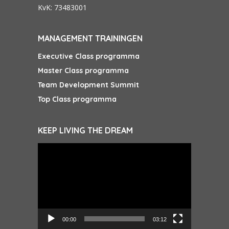
KvK: 73483001
MANAGEMENT TRAININGEN
Executive Class programma
Master Class programma
Team Development Summit
Top Class programma
KEEP LIVING THE DREAM
Videospeler
00:00
03:12