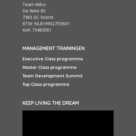
Team Wilco
De Riete 85
7383 GC Voorst
BTW: NL819902755B01
KvK: 73483001
MANAGEMENT TRAININGEN
Executive Class programma
Master Class programma
Team Development Summit
Top Class programma
KEEP LIVING THE DREAM
Videospeler