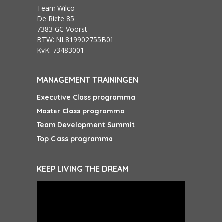
Team Wilco
De Riete 85
7383 GC Voorst
BTW: NL819902755B01
KvK: 73483001
MANAGEMENT TRAININGEN
Executive Class programma
Master Class programma
Team Development Summit
Top Class programma
KEEP LIVING THE DREAM
Videospeler