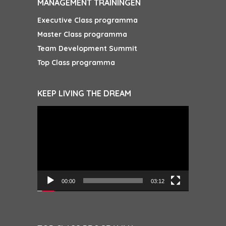
MANAGEMENT TRAININGEN
Executive Class programma
Master Class programma
Team Development Summit
Top Class programma
KEEP LIVING THE DREAM
Videospeler
00:00
03:12