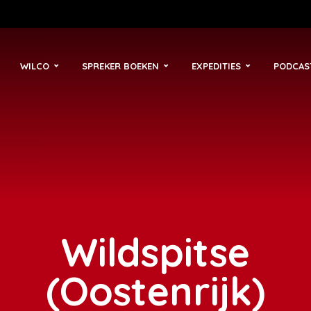
WILCO
SPREKER BOEKEN
EXPEDITIES
PODCAS
Wildspitse
(Oostenrijk)