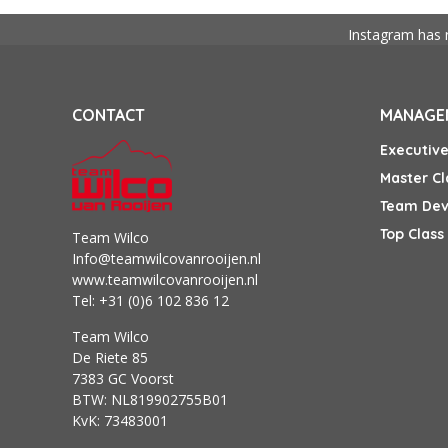
Instagram has 
CONTACT
MANAGEM
Executiv
Master C
Team De
Top Clas
Team Wilco
Info@teamwilcovanrooijen.nl
www.teamwilcovanrooijen.nl
Tel: +31 (0)6 102 836 12
Team Wilco
De Riete 85
7383 GC Voorst
BTW: NL819902755B01
KvK: 73483001