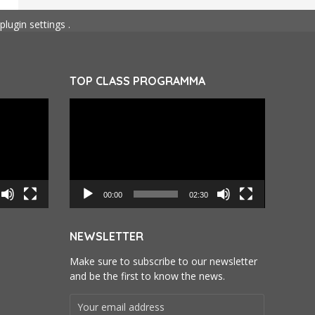
plugin settings
.
TOP CLASS PROGRAMMA
Videospeler
00:00
02:30
NEWSLETTER
Make sure to subscribe to our newsletter
and be the first to know the news.