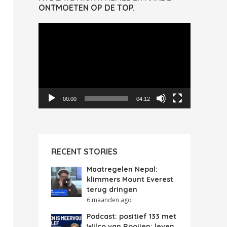
ONTMOETEN OP DE TOP.
Videospeler
00:00
04:12
RECENT STORIES
Maatregelen Nepal:
klimmers Mount Everest
terug dringen
6 maanden ago
Podcast: positief 133 met
Wilco van Rooijen: leven