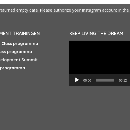
returned empty data. Please authorize your Instagram account in the
ENT TRAININGEN
KEEP LIVING THE DREAM
Videospeler
e Class programma
lass programma
velopment Summit
s programma
00:00
03:12