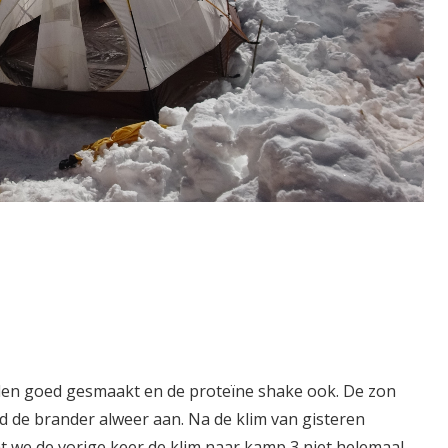
den goed gesmaakt en de proteïne shake ook. De zon
ad de brander alweer aan. Na de klim van gisteren
t we de vorige keer de klim naar kamp 3 niet helemaal