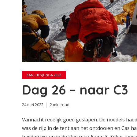
KANCHENJUNGA 2022
Dag 26 – naar C3
24 mei 2022
2 min read
Vannacht redelijk goed geslapen. De noedels had
was de rijp in de tent aan het ontdooien en Cas h
hadden we zin in de klim naar kamp 3. Zeker omda