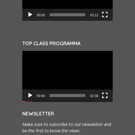
00:00
03:12
TOP CLASS PROGRAMMA
Videospeler
00:00
02:30
NEWSLETTER
Make sure to subscribe to our newsletter and
be the first to know the news.