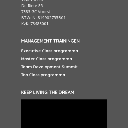
De Riete 85
7383 GC Voorst
BTW: NL819902755B01
KvK: 73483001
MANAGEMENT TRAININGEN
Executive Class programma
Master Class programma
Team Development Summit
Top Class programma
KEEP LIVING THE DREAM
Videospeler